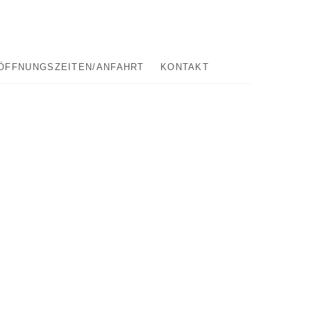
 PIANOHAUS…
erladen
ÖFFNUNGSZEITEN/ANFAHRT
KONTAKT