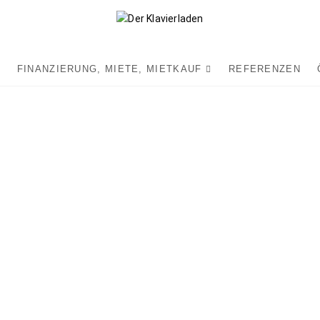
HERZLICH WILLKOMMEN IM ETWAS ANDEREN
Der Klavi
FINANZIERUNG, MIETE, MIETKAUF
REFERENZEN