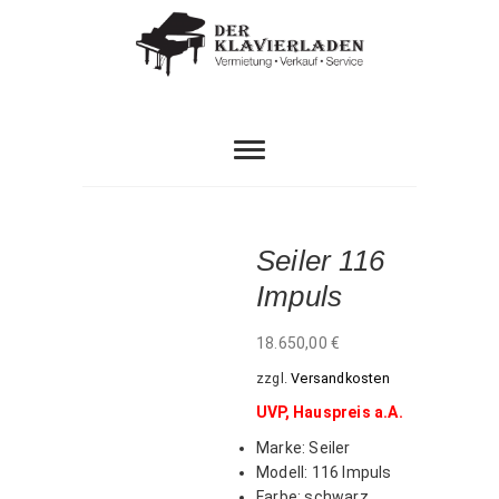
Skip
to
content
HERZLICH WILLKOMMEN IM ETWAS ANDEREN
Der
PIANOHAUS…
Klavierladen
Seiler 116
Impuls
18.650,00
€
zzgl.
Versandkosten
UVP, Hauspreis a.A.
Marke
:
Seiler
Modell
:
116 Impuls
Farbe
:
schwarz