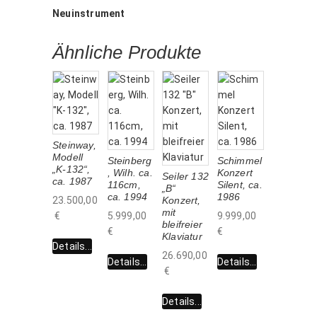
Neuinstrument
Ähnliche Produkte
Steinway,
Modell
Steinberg
Schimmel
„K-132“,
, Wilh. ca.
Konzert
Seiler 132
ca. 1987
116cm,
Silent, ca.
„B“
ca. 1994
1986
23.500,00
Konzert,
mit
€
5.999,00
9.999,00
bleifreier
€
€
Klaviatur
Details...
26.690,00
Details...
Details...
€
Details...